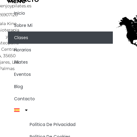
CONTACTO
MENÚ
enjoypilates.es
Inicio
26907126
ala Kine
Sobre Mí
sioterapia
y
Clases
teopatía
. Central,
Horarios
4, 35650
Pilates
jares, Las
Palmas
Eventos
Blog
Contacto
Política De Privacidad
Política De Cookies