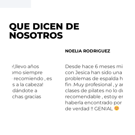
QUE DICEN DE
NOSOTROS
NOELIA RODRIGUEZ
O
Desde hace 6 meses mis clases de pilates
G
con Jesica han sido una maravilla mis
e
es
problemas de espalda han mejorado por
p
fin .Muy profesional , y amble .Si necesitas
m
clases de pilates no lo dudes
,
recomendable , estoy encantada de
haberla encontrado por fin una profesora
de verdad !! GENIAL