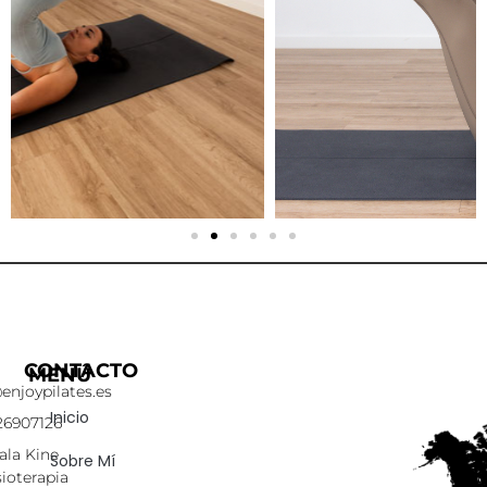
CONTACTO
MENÚ
enjoypilates.es
Inicio
26907126
ala Kine
Sobre Mí
sioterapia