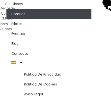
y
Clases
teopatía
. Central,
Horarios
4, 35650
Pilates
jares, Las
Palmas
Eventos
Blog
Contacto
Política De Privacidad
Política De Cookies
Aviso Legal