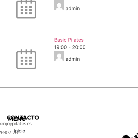
admin
Basic Pilates
19:00
-
20:00
admin
CONTACTO
MENÚ
enjoypilates.es
Inicio
26907126