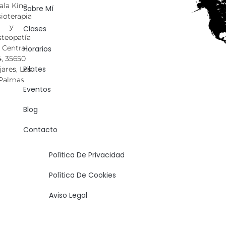
ala Kine
Sobre Mí
sioterapia
y
Clases
teopatía
. Central,
Horarios
4, 35650
Pilates
jares, Las
Palmas
Eventos
Blog
Contacto
Política De Privacidad
Política De Cookies
Aviso Legal