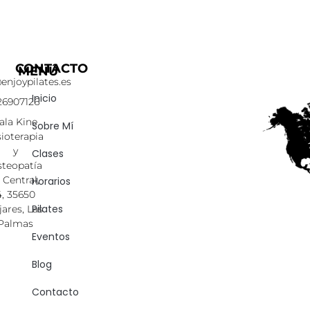
CONTACTO
MENÚ
enjoypilates.es
Inicio
26907126
ala Kine
Sobre Mí
sioterapia
y
Clases
teopatía
. Central,
Horarios
4, 35650
Pilates
jares, Las
Palmas
Eventos
Blog
Contacto